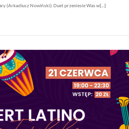
y (Arkadiusz Nowiński). Duet przeniesie Was w[...]