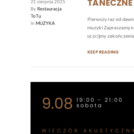
TANECZNE
21 sierpnia 2025
By
Restauracja
ToTu
Pierwszy raz od dawna
In
MUZYKA
muzyki Zapraszamy na
uczcijmy zakończenie te
KEEP READING