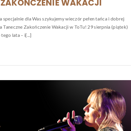
 ZAKOŃCZENIE WAKACJI
 specjalnie dla Was szykujemy wieczór pełen tańca i dobrej
 Taneczne Zakończenie Wakacji w ToTu! 29 sierpnia (piątek)
go lata – i[...]