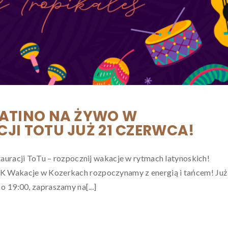
LATINO NA ŻYWO W
JI TOTU JUŻ 21 CZERWCA!
auracji ToTu – rozpocznij wakacje w rytmach latynoskich!
akacje w Kozerkach rozpoczynamy z energią i tańcem! Już
o 19:00, zapraszamy na[...]