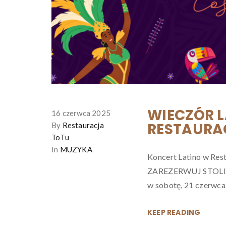
WIECZÓR 
16 czerwca 2025
RESTAURAC
By
Restauracja
ToTu
In
MUZYKA
Koncert Latino w Rest
ZAREZERWUJ STOLIK W
w sobotę, 21 czerwca 
KEEP READING