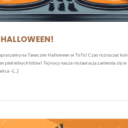
 HALLOWEEN!
zapraszamy na Taneczne Halloween w ToTu! Czas rozruszać koś
en piekielnych hitów! Tej nocy nasza restauracja zamienia się w
ńca –[...]