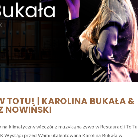
 TOTU! | KAROLINA BUKAŁA &
Z NOWIŃSKI
a na klimatyczny wieczór z muzyką na żywo w Restauracji ToTu
Wystąpi przed Wami utalentowana Karolina Bukała w