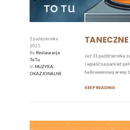
TANECZNE
2 października
2025
By
Restauracja
Już 31 października 
ToTu
i wpaść na parkiet peł
In
MUZYKA
,
halloweenową arenę ta
OKAZJONALNE
KEEP READING