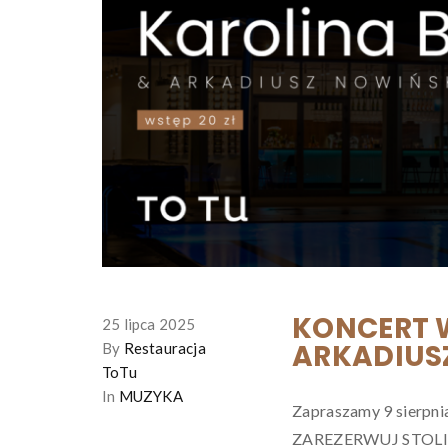
KONCERT W
25 lipca 2025
ARKADIUS
By
Restauracja
ToTu
In
MUZYKA
Zapraszamy 9 sierpni
ZAREZERWUJ STOLIK 