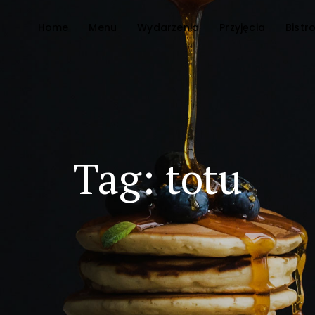
Home
Menu
Wydarzenia
Przyjęcia
Bistr
Tag: totu