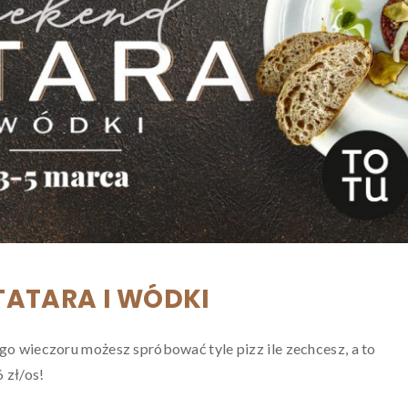
TATARA I WÓDKI
o wieczoru możesz spróbować tyle pizz ile zechcesz, a to
 zł/os!