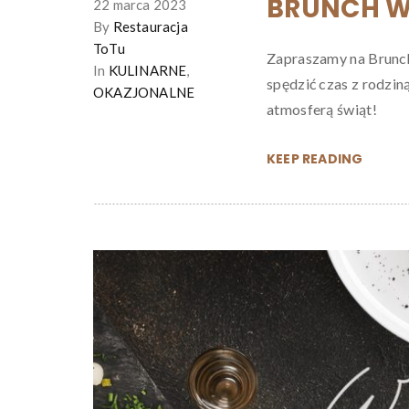
BRUNCH W
22 marca 2023
By
Restauracja
ToTu
Zapraszamy na Brunch
In
KULINARNE
,
spędzić czas z rodzin
OKAZJONALNE
atmosferą świąt!
KEEP READING