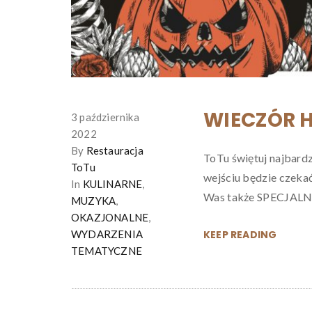
WIECZÓR 
3 października
2022
By
Restauracja
ToTu świętuj najbard
ToTu
wejściu będzie cze
In
KULINARNE
,
Was także SPECJA
MUZYKA
,
OKAZJONALNE
,
WYDARZENIA
KEEP READING
TEMATYCZNE