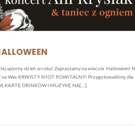
HALLOWEEN
ziej upiorny dzień w roku! Zapraszamy na wieczór Halloween! 
kać na Was KRWISTY SHOT POWITALNY! Przygotowaliśmy dla
LNĄ KARTĘ DRINKÓW i MUZYKĘ NA[…]