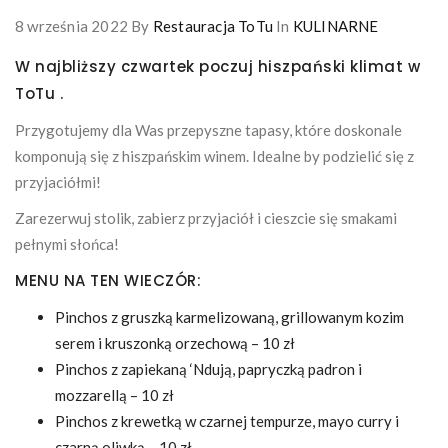
8 września 2022
By
Restauracja ToTu
In
KULINARNE
W najbliższy czwartek poczuj hiszpański klimat w
ToTu .
Przygotujemy dla Was przepyszne tapasy, które doskonale
komponują się z hiszpańskim winem. Idealne by podzielić się z
przyjaciółmi!
Zarezerwuj stolik, zabierz przyjaciół i cieszcie się smakami
pełnymi słońca!
MENU NA TEN WIECZÓR:
Pinchos z gruszką karmelizowaną, grillowanym kozim
serem i kruszonką orzechową – 10 zł
Pinchos z zapiekaną ‘Ndują, papryczką padron i
mozzarellą – 10 zł
Pinchos z krewetką w czarnej tempurze, mayo curry i
czarną oliwką – 10 zł