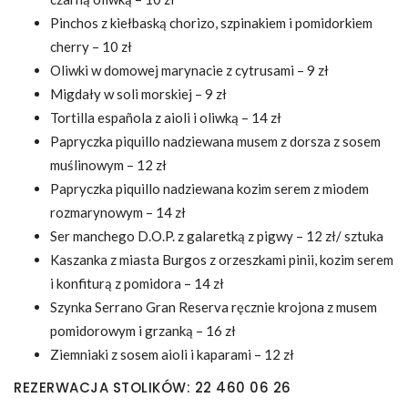
Pinchos z kiełbaską chorizo, szpinakiem i pomidorkiem
cherry – 10 zł
Oliwki w domowej marynacie z cytrusami – 9 zł
Migdały w soli morskiej – 9 zł
Tortilla española z aioli i oliwką – 14 zł
Papryczka piquillo nadziewana musem z dorsza z sosem
muślinowym – 12 zł
Papryczka piquillo nadziewana kozim serem z miodem
rozmarynowym – 14 zł
Ser manchego D.O.P. z galaretką z pigwy – 12 zł/ sztuka
Kaszanka z miasta Burgos z orzeszkami pinii, kozim serem
i konfiturą z pomidora – 14 zł
Szynka Serrano Gran Reserva ręcznie krojona z musem
pomidorowym i grzanką – 16 zł
Ziemniaki z sosem aioli i kaparami – 12 zł
REZERWACJA STOLIKÓW: 22 460 06 26