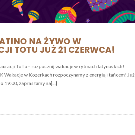
LATINO NA ŻYWO W
JI TOTU JUŻ 21 CZERWCA!
auracji ToTu – rozpocznij wakacje w rytmach latynoskich!
akacje w Kozerkach rozpoczynamy z energią i tańcem! Już
o 19:00, zapraszamy na[...]